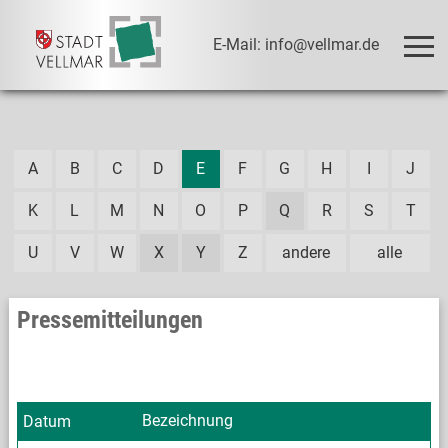
E-Mail: info@vellmar.de
A
B
C
D
E
F
G
H
I
J
K
L
M
N
O
P
Q
R
S
T
U
V
W
X
Y
Z
andere
alle
Pressemitteilungen
Bezeichnung
Datum