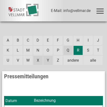
E-Mail: info@vellmar.de
A
B
C
D
E
F
G
H
I
J
K
L
M
N
O
P
Q
R
S
T
U
V
W
X
Y
Z
andere
alle
Pressemitteilungen
Bezeichnung
Datum