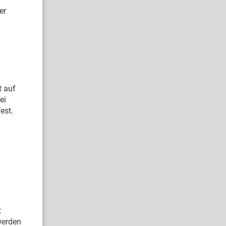
er
t auf
ei
est.
t
werden