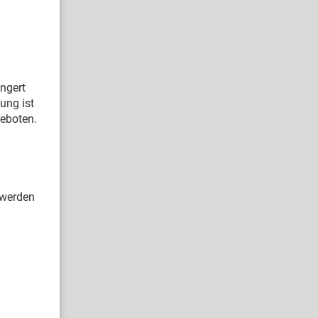
ängert
ung ist
geboten.
 werden