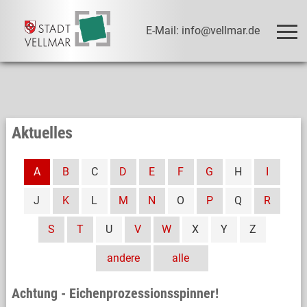
E-Mail: info@vellmar.de
Aktuelles
A
B
C
D
E
F
G
H
I
J
K
L
M
N
O
P
Q
R
S
T
U
V
W
X
Y
Z
andere
alle
Achtung - Eichenprozessionsspinner!