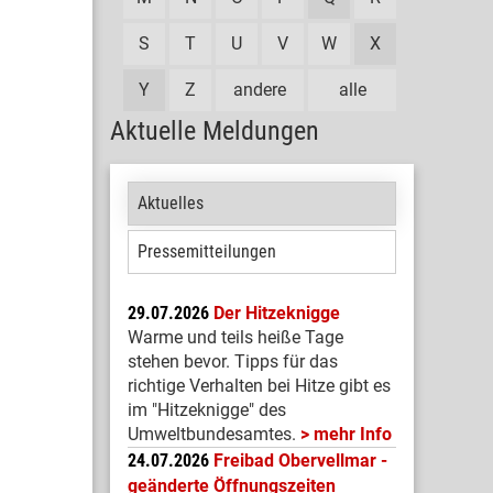
S
T
U
V
W
X
Y
Z
andere
alle
Aktuelle Meldungen
Aktuelles
Pressemitteilungen
29.07.2026
Der Hitzeknigge
Warme und teils heiße Tage
stehen bevor. Tipps für das
richtige Verhalten bei Hitze gibt es
im "Hitzeknigge" des
Umweltbundesamtes.
mehr Info
24.07.2026
Freibad Obervellmar -
geänderte Öffnungszeiten