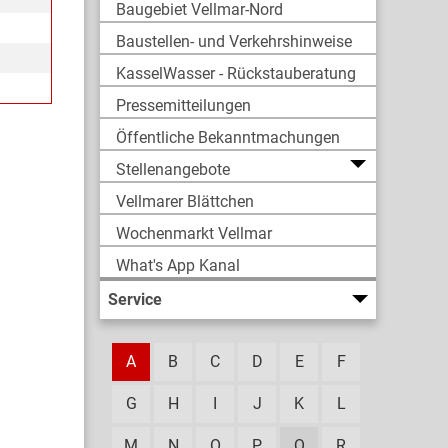
Baugebiet Vellmar-Nord
Baustellen- und Verkehrshinweise
KasselWasser - Rückstauberatung
Pressemitteilungen
Öffentliche Bekanntmachungen
Stellenangebote
Vellmarer Blättchen
Wochenmarkt Vellmar
What's App Kanal
Service
A
B
C
D
E
F
G
H
I
J
K
L
M
N
O
P
Q
R