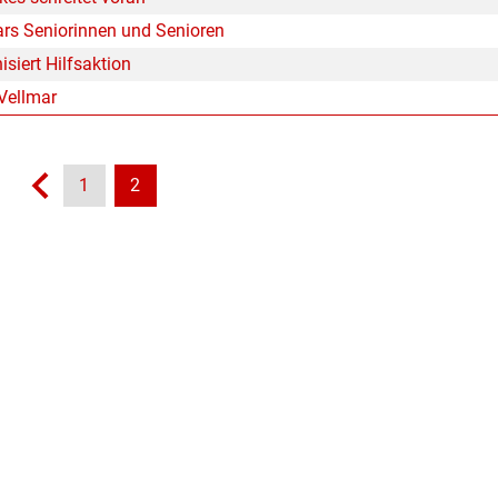
rs Seniorinnen und Senioren
siert Hilfsaktion
 Vellmar
1
2