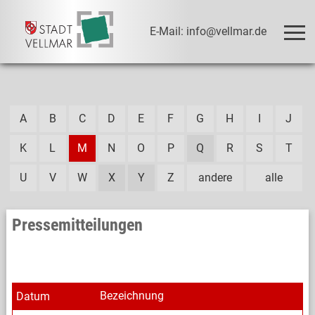
E-Mail: info@vellmar.de
A
B
C
D
E
F
G
H
I
J
K
L
M
N
O
P
Q
R
S
T
U
V
W
X
Y
Z
andere
alle
Pressemitteilungen
Bezeichnung
Datum