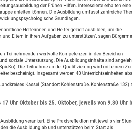
sleitungsausbildung der Frühen Hilfen. Interessierte erhalten eine
ielgruppe anleiten können. Die Ausbildung umfasst zahlreiche Th
twicklungspsychologische Grundlagen.
enamtliche Helferinnen und Helfer gezielt ausbilden, um die
 und Eltern in ihren Aufgaben zu unterstützen", sagen Bürgerme
t den Teilnehmenden wertvolle Kompetenzen in den Bereichen
 und soziale Unterstützung. Die Ausbildungsinhalte sind angeleh
pieKo). Die Teilnahme an der Qualifizierung wird mit einem Zert
eiter bescheinigt. Insgesamt werden 40 Unterrichtseinheiten abso
Landkreises Kassel (Standort Kohlenstraße, Kohlenstraße 132) 
s 17 Uhr Oktober bis 25. Oktober, jeweils von 9.30 Uhr b
Ausbildung verankert. Eine Praxisreflektion mit jeweils vier Stu
en die Ausbildung ab und unterstützen beim Start als