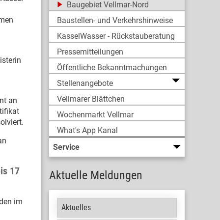
Baugebiet Vellmar-Nord
emen
Baustellen- und Verkehrshinweise
KasselWasser - Rückstauberatung
Pressemitteilungen
isterin
Öffentliche Bekanntmachungen
Stellenangebote
Vellmarer Blättchen
nt an
ifikat
Wochenmarkt Vellmar
lviert.
What's App Kanal
an
Service
is 17
Aktuelle Meldungen
nden im
Aktuelles