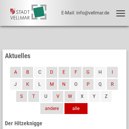
E-Mail: info@vellmar.de
Aktuelles
A
B
C
D
E
F
G
H
I
J
K
L
M
N
O
P
Q
R
S
T
U
V
W
X
Y
Z
andere
alle
Der Hitzeknigge