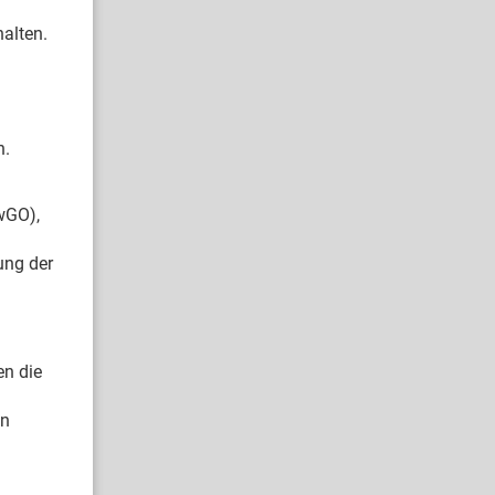
alten.
n.
wGO),
ung der
en die
en