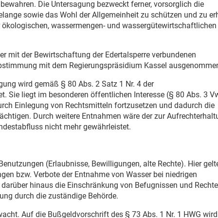
bewahren. Die Untersagung bezweckt ferner, vorsorglich die
ange sowie das Wohl der Allgemeinheit zu schützen und zu erh
der ökologischen, wassermengen- und wassergütewirtschaftlichen
r mit der Bewirtschaftung der Edertalsperre verbundenen
Abstimmung mit dem Regierungspräsidium Kassel ausgenomme
ügung wird gemäß § 80 Abs. 2 Satz 1 Nr. 4 der
 Sie liegt im besonderen öffentlichen Interesse (§ 80 Abs. 3 V
durch Einlegung von Rechtsmitteln fortzusetzen und dadurch die
ächtigen. Durch weitere Entnahmen wäre der zur Aufrechterhalt
destabfluss nicht mehr gewährleistet.
enutzungen (Erlaubnisse, Bewilligungen, alte Rechte). Hier gelt
ngen bzw. Verbote der Entnahme von Wasser bei niedrigen
darüber hinaus die Einschränkung von Befugnissen und Recht
nung durch die zuständige Behörde.
acht. Auf die Bußgeldvorschrift des § 73 Abs. 1 Nr. 1 HWG wird