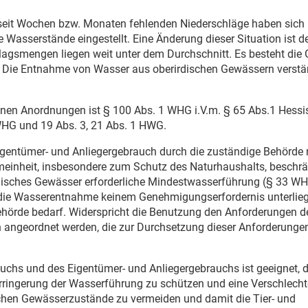
seit Wochen bzw. Monaten fehlenden Niederschläge haben sich 
Wasserstände eingestellt. Eine Änderung dieser Situation ist de
lagsmengen liegen weit unter dem Durchschnitt. Es besteht die 
d. Die Entnahme von Wasser aus oberirdischen Gewässern verstä
ffenen Anordnungen ist § 100 Abs. 1 WHG i.V.m. § 65 Abs.1 Hess
HG und 19 Abs. 3, 21 Abs. 1 HWG.
entümer- und Anliegergebrauch durch die zuständige Behörde
inheit, insbesondere zum Schutz des Naturhaushalts, beschrä
rdisches Gewässer erforderliche Mindestwasserführung (§ 33 WH
die Wasserentnahme keinem Genehmigungserfordernis unterlieg
ehörde bedarf. Widerspricht die Benutzung den Anforderungen d
ngeordnet werden, die zur Durchsetzung dieser Anforderunge
hs und des Eigentümer- und Anliegergebrauchs ist geeignet, d
rringerung der Wasserführung zu schützen und eine Verschlech
schen Gewässerzustände zu vermeiden und damit die Tier- und