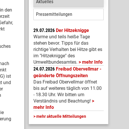
Aktuelles
in den
Pressemitteilungen
rzeit
Gefahr,
rkt
29.07.2026
Der Hitzeknigge
Warme und teils heiße Tage
stehen bevor. Tipps für das
isches
richtige Verhalten bei Hitze gibt es
im "Hitzeknigge" des
Umweltbundesamtes.
mehr Info
 nach
24.07.2026
Freibad Obervellmar -
nkt
geänderte Öffnungszeiten
G) ist
Das Freibad Obervellmar öffnet
t und
bis auf weiteres täglich von 11.00
er
- 18.30 Uhr. Wir bitten um
n
Verständnis und Beachtung!
mehr Info
ie
mehr aktuelle Mitteilungen
terung