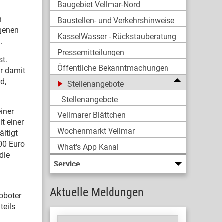
Baugebiet Vellmar-Nord
n
Baustellen- und Verkehrshinweise
ngenen
KasselWasser - Rückstauberatung
.
Pressemitteilungen
st.
Öffentliche Bekanntmachungen
ir damit
d,
Stellenangebote
Stellenangebote
iner
Vellmarer Blättchen
t einer
Wochenmarkt Vellmar
ltigt
00 Euro
What's App Kanal
die
Service
Aktuelle Meldungen
oboter
teils