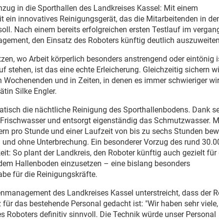
zug in die Sporthallen des Landkreises Kassel: Mit einem
t ein innovatives Reinigungsgerät, das die Mitarbeitenden in de
oll. Nach einem bereits erfolgreichen ersten Testlauf im verga
agement, den Einsatz des Roboters künftig deutlich auszuweiten
tzen, wo Arbeit körperlich besonders anstrengend oder eintönig i
f stehen, ist das eine echte Erleicherung. Gleichzeitig sichern w
an Wochenenden und in Zeiten, in denen es immer schwieriger wir
ätin Silke Engler.
isch die nächtliche Reinigung des Sporthallenbodens. Dank se
it Frischwasser und entsorgt eigenständig das Schmutzwasser. Mi
rn pro Stunde und einer Laufzeit von bis zu sechs Stunden bewä
g und ohne Unterbrechung. Ein besonderer Vorzug des rund 30.0
eit: So plant der Landkreis, den Roboter künftig auch gezielt für 
dem Hallenboden einzusetzen – eine bislang besonders
be für die Reinigungskräfte.
ienmanagement des Landkreises Kassel unterstreicht, dass der R
für das bestehende Personal gedacht ist: "Wir haben sehr viele, 
es Roboters definitiv sinnvoll. Die Technik würde unser Personal