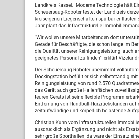
Landkreis Kassel. Moderne Technologie hält Ein
Scheuersaug-Roboter testet der Landkreis derzei
kreiseigenen Liegenschaften spürbar entlasten s
Jahr plant das Infrastrukturelle Immobilienman
"Wir wollen unsere Mitarbeitenden dort unterstü
Gerade für Beschäftigte, die schon lange im Beru
die Qualität unserer Reinigungsleistung, auch 
geeignetes Personal zu finden", erklärt Vizelandr
Der Scheuersaug-Roboter übernimmt vollautomat
Dockingstation befüllt er sich selbstständig m
Reinigungsleistung von rund 2.570 Quadratmete
das Gerät auch große Hallenflächen zuverlässi
teuren Geräts ist seine flexible Programmierbark
Entfernung von Handball-Harzrückständen auf 
zeitaufwändige und körperlich belastende Aufga
Christian Kuhn vom Infrastrukturellen Immobil
ausdrücklich als Ergänzung und nicht als Ersatz 
sehr große Sporthallen, da wäre der Einsatz ein