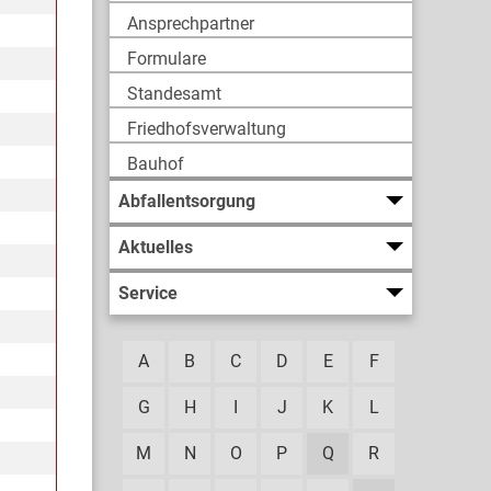
Ansprechpartner
Formulare
Standesamt
Friedhofsverwaltung
Bauhof
Abfallentsorgung
Aktuelles
Service
A
B
C
D
E
F
G
H
I
J
K
L
M
N
O
P
Q
R