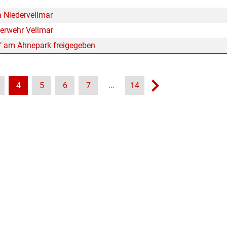
a Niedervellmar
uerwehr Vellmar
" am Ahnepark freigegeben
4
5
6
7
...
14