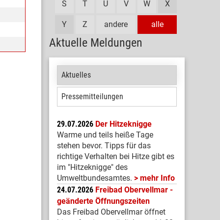
S
T
U
V
W
X
Y
Z
andere
alle
Aktuelle Meldungen
Aktuelles
Pressemitteilungen
29.07.2026
Der Hitzeknigge
Warme und teils heiße Tage
stehen bevor. Tipps für das
richtige Verhalten bei Hitze gibt es
im "Hitzeknigge" des
Umweltbundesamtes.
mehr Info
24.07.2026
Freibad Obervellmar -
geänderte Öffnungszeiten
Das Freibad Obervellmar öffnet