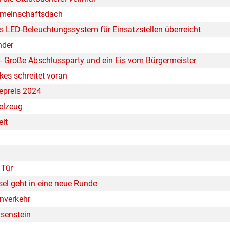
Gemeinschaftsdach
 LED-Beleuchtungssystem für Einsatzstellen überreicht
nder
- Große Abschlussparty und ein Eis vom Bürgermeister
es schreitet voran
epreis 2024
elzeug
elt
 Tür
el geht in eine neue Runde
nverkehr
senstein