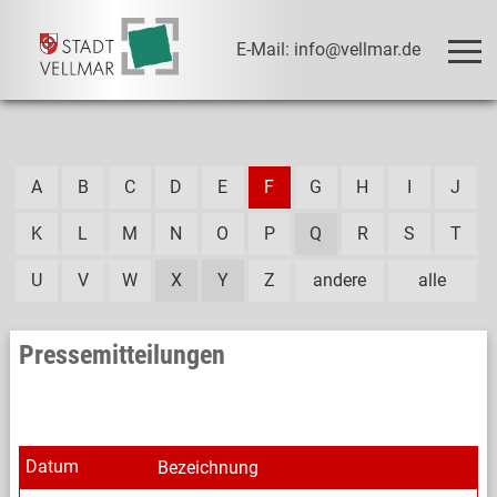
E-Mail: info@vellmar.de
A
B
C
D
E
F
G
H
I
J
K
L
M
N
O
P
Q
R
S
T
U
V
W
X
Y
Z
andere
alle
Pressemitteilungen
Datum
Bezeichnung