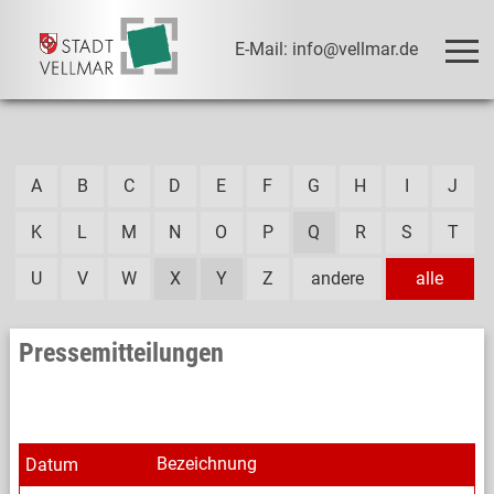
E-Mail: info@vellmar.de
A
B
C
D
E
F
G
H
I
J
K
L
M
N
O
P
Q
R
S
T
U
V
W
X
Y
Z
andere
alle
Pressemitteilungen
Bezeichnung
Datum