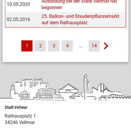
Ausbildung bei der Stadt Vellmar hat
10.09.2020
begonnen
25. Balkon- und Staudenpflanzemarkt
02.05.2016
auf dem Rathausplatz
1
2
3
4
...
14
Stadt Vellmar
Rathausplatz 1
34246 Vellmar