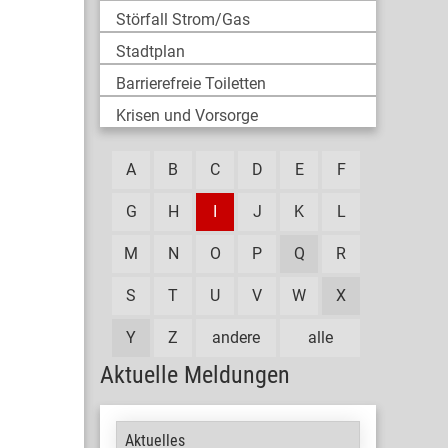
Störfall Strom/Gas
Stadtplan
Barrierefreie Toiletten
Krisen und Vorsorge
A
B
C
D
E
F
G
H
I
J
K
L
M
N
O
P
Q
R
S
T
U
V
W
X
Y
Z
andere
alle
Aktuelle Meldungen
Aktuelles