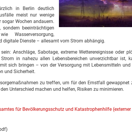
rzlich in Berlin deutlich
ausfälle meist nur wenige
r sogar Wochen andauern.
, sondern beeinträchtigen
ie Wasserversorgung,
 digitale Dienste – allesamt vom Strom abhängig.
 sein: Anschläge, Sabotage, extreme Wetterereignisse oder plö
trom in nahezu allen Lebensbereichen unverzichtbar ist, k
 mit sich bringen – von der Versorgung mit Lebensmitteln und
n und Sicherheit.
sorgemaßnahmen zu treffen, um für den Ernstfall gewappnet z
l den Unterschied machen und helfen, Risiken zu minimieren.
samtes für Bevölkerungsschutz und Katastrophenhilfe (externer 
pdf)