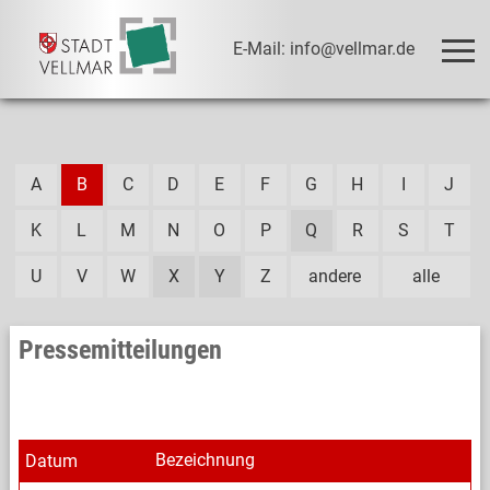
E-Mail: info@vellmar.de
A
B
C
D
E
F
G
H
I
J
K
L
M
N
O
P
Q
R
S
T
U
V
W
X
Y
Z
andere
alle
Pressemitteilungen
Bezeichnung
Datum