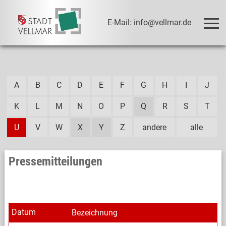
E-Mail: info@vellmar.de
A
B
C
D
E
F
G
H
I
J
K
L
M
N
O
P
Q
R
S
T
U
V
W
X
Y
Z
andere
alle
Pressemitteilungen
Datum
Bezeichnung