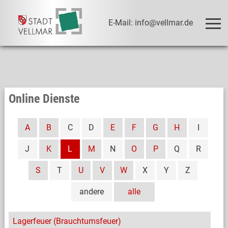
E-Mail: info@vellmar.de
Online Dienste
A
B
C
D
E
F
G
H
I
J
K
L
M
N
O
P
Q
R
S
T
U
V
W
X
Y
Z
andere
alle
Lagerfeuer (Brauchtumsfeuer)