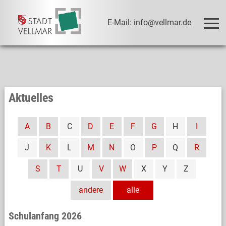
E-Mail: info@vellmar.de
Aktuelles
A
B
C
D
E
F
G
H
I
J
K
L
M
N
O
P
Q
R
S
T
U
V
W
X
Y
Z
andere
alle
Schulanfang 2026