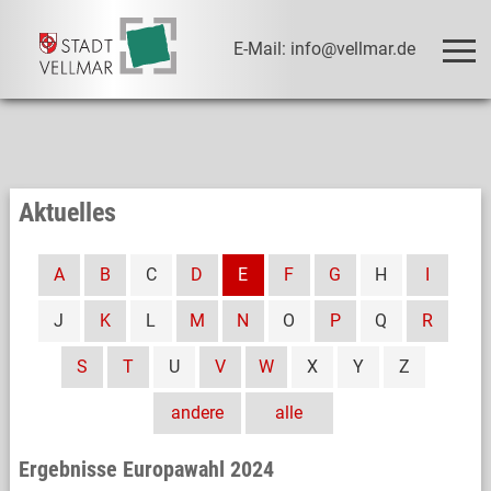
E-Mail: info@vellmar.de
Aktuelles
A
B
C
D
E
F
G
H
I
J
K
L
M
N
O
P
Q
R
S
T
U
V
W
X
Y
Z
andere
alle
Ergebnisse Europawahl 2024