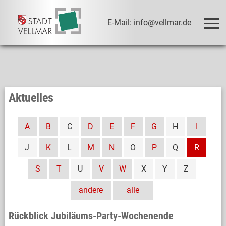
E-Mail: info@vellmar.de
Aktuelles
A
B
C
D
E
F
G
H
I
J
K
L
M
N
O
P
Q
R
S
T
U
V
W
X
Y
Z
andere
alle
Rückblick Jubiläums-Party-Wochenende