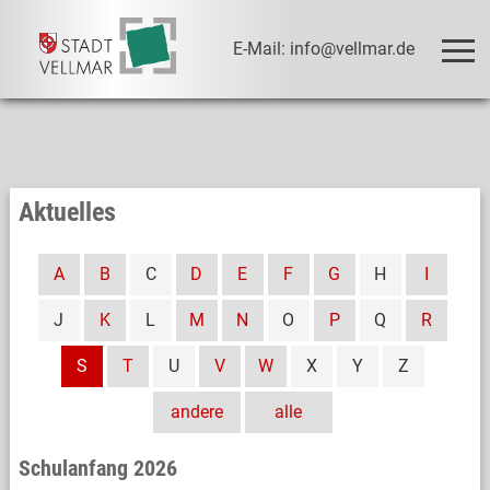
E-Mail: info@vellmar.de
Aktuelles
A
B
C
D
E
F
G
H
I
J
K
L
M
N
O
P
Q
R
S
T
U
V
W
X
Y
Z
andere
alle
Schulanfang 2026