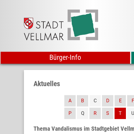
Bürger-Info
Aktuelles
A
B
C
D
E
P
Q
R
S
T
Thema Vandalismus im Stadtgebiet Vell