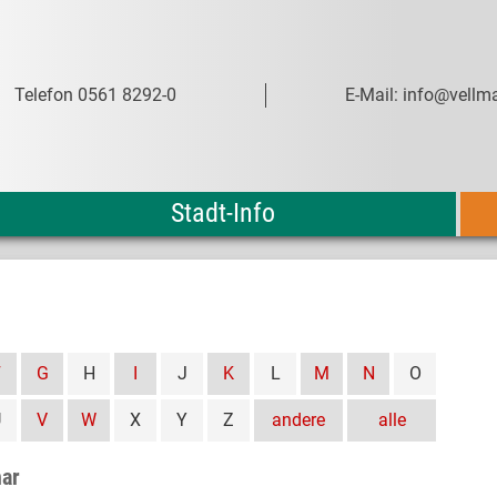
Telefon 0561 8292-0
E-Mail: info@vellma
Stadt-Info
F
G
H
I
J
K
L
M
N
O
U
V
W
X
Y
Z
andere
alle
mar