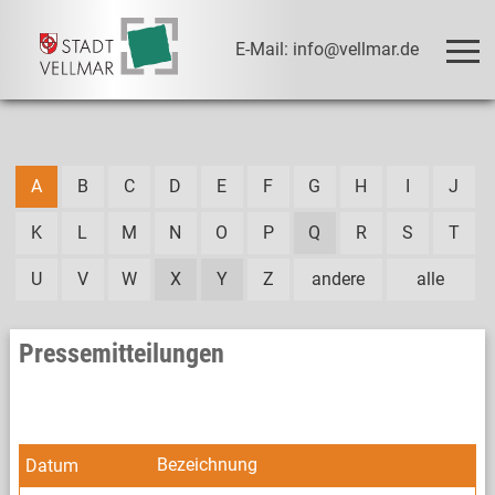
E-Mail: info@vellmar.de
A
B
C
D
E
F
G
H
I
J
K
L
M
N
O
P
Q
R
S
T
U
V
W
X
Y
Z
andere
alle
Pressemitteilungen
Bezeichnung
Datum