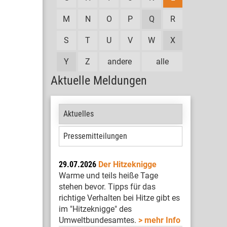
M
N
O
P
Q
R
S
T
U
V
W
X
Y
Z
andere
alle
Aktuelle Meldungen
Aktuelles
Pressemitteilungen
29.07.2026
Der Hitzeknigge
Warme und teils heiße Tage
stehen bevor. Tipps für das
richtige Verhalten bei Hitze gibt es
im "Hitzeknigge" des
Umweltbundesamtes.
mehr Info