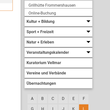
Grillhütte Frommershausen
Online-Buchung
Kultur + Bildung
Sport + Freizeit
Natur + Erleben
Veranstaltungskalender
Kuratorium Vellmar
Vereine und Verbände
Übernachtungen
A
B
C
D
E
F
G
H
I
J
K
L