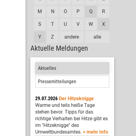
M
N
O
P
Q
R
S
T
U
V
W
X
Y
Z
andere
alle
Aktuelle Meldungen
Aktuelles
Pressemitteilungen
29.07.2026
Der Hitzeknigge
Warme und teils heiße Tage
stehen bevor. Tipps für das
richtige Verhalten bei Hitze gibt es
im "Hitzeknigge" des
Umweltbundesamtes.
mehr Info