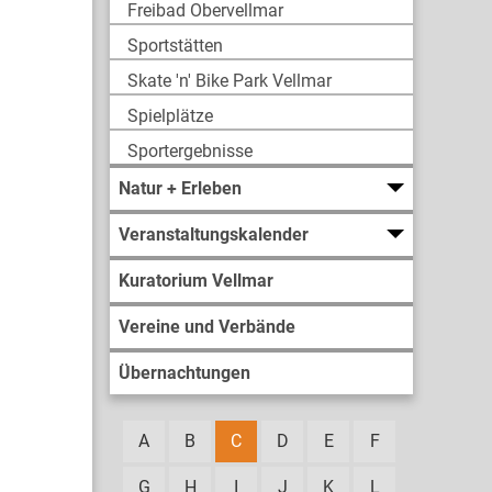
Freibad Obervellmar
Sportstätten
Skate 'n' Bike Park Vellmar
Spielplätze
Sportergebnisse
Natur + Erleben
Veranstaltungskalender
Kuratorium Vellmar
Vereine und Verbände
Übernachtungen
A
B
C
D
E
F
G
H
I
J
K
L