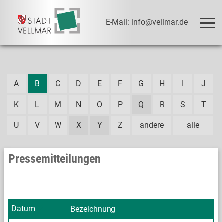
E-Mail: info@vellmar.de
A
B
C
D
E
F
G
H
I
J
K
L
M
N
O
P
Q
R
S
T
U
V
W
X
Y
Z
andere
alle
Pressemitteilungen
Datum
Bezeichnung