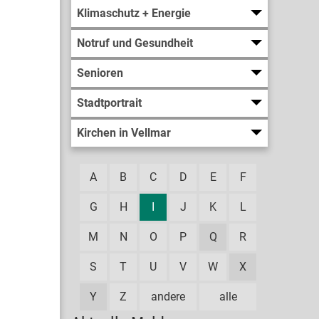
Klimaschutz + Energie
Notruf und Gesundheit
Senioren
Stadtportrait
Kirchen in Vellmar
A
B
C
D
E
F
G
H
I
J
K
L
M
N
O
P
Q
R
S
T
U
V
W
X
Y
Z
andere
alle