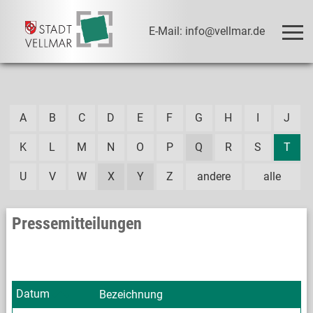
E-Mail: info@vellmar.de
A
B
C
D
E
F
G
H
I
J
K
L
M
N
O
P
Q
R
S
T
U
V
W
X
Y
Z
andere
alle
Pressemitteilungen
Datum
Bezeichnung