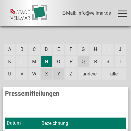
E-Mail: info@vellmar.de
A
B
C
D
E
F
G
H
I
J
K
L
M
N
O
P
Q
R
S
T
U
V
W
X
Y
Z
andere
alle
Pressemitteilungen
Datum
Bezeichnung