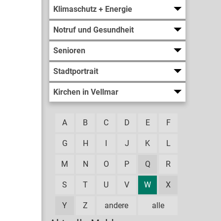
Klimaschutz + Energie
Notruf und Gesundheit
Senioren
Stadtportrait
Kirchen in Vellmar
A
B
C
D
E
F
G
H
I
J
K
L
M
N
O
P
Q
R
S
T
U
V
W
X
Y
Z
andere
alle