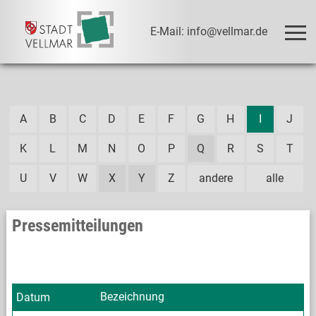
E-Mail: info@vellmar.de
A
B
C
D
E
F
G
H
I
J
K
L
M
N
O
P
Q
R
S
T
U
V
W
X
Y
Z
andere
alle
Pressemitteilungen
Bezeichnung
Datum