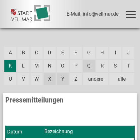
E-Mail: info@vellmar.de
A
B
C
D
E
F
G
H
I
J
K
L
M
N
O
P
Q
R
S
T
U
V
W
X
Y
Z
andere
alle
Pressemitteilungen
Bezeichnung
Datum