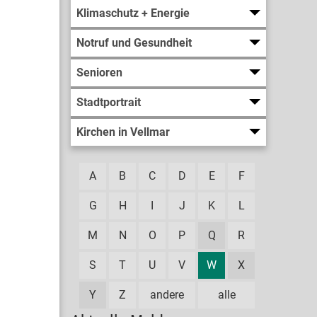
Klimaschutz + Energie
Notruf und Gesundheit
Senioren
Stadtportrait
Kirchen in Vellmar
A
B
C
D
E
F
G
H
I
J
K
L
M
N
O
P
Q
R
S
T
U
V
W
X
Y
Z
andere
alle