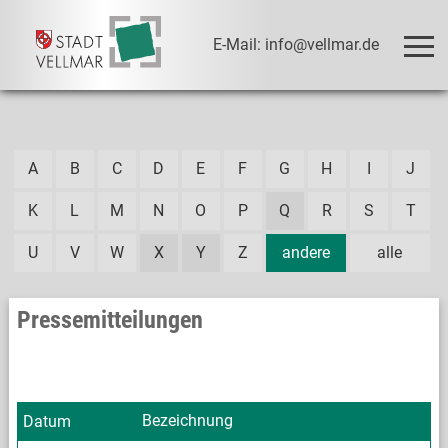
E-Mail: info@vellmar.de
A
B
C
D
E
F
G
H
I
J
K
L
M
N
O
P
Q
R
S
T
U
V
W
X
Y
Z
andere
alle
Pressemitteilungen
Bezeichnung
Datum