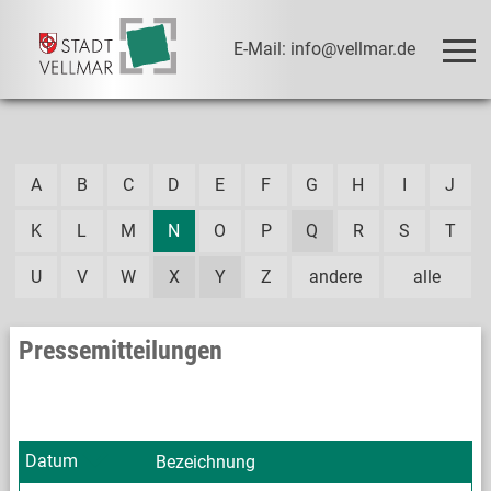
E-Mail: info@vellmar.de
A
B
C
D
E
F
G
H
I
J
K
L
M
N
O
P
Q
R
S
T
U
V
W
X
Y
Z
andere
alle
Pressemitteilungen
Datum
Bezeichnung