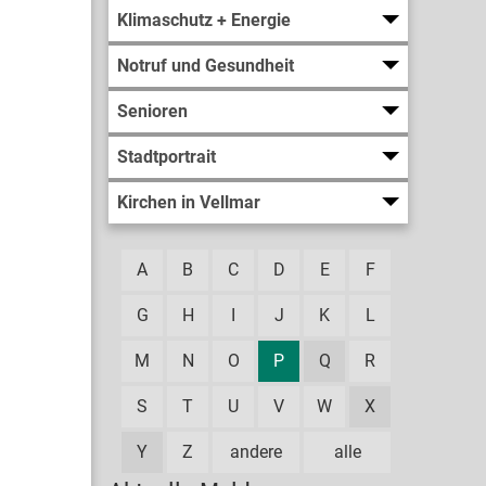
Klimaschutz + Energie
Notruf und Gesundheit
Senioren
Stadtportrait
Kirchen in Vellmar
A
B
C
D
E
F
G
H
I
J
K
L
M
N
O
P
Q
R
S
T
U
V
W
X
Y
Z
andere
alle