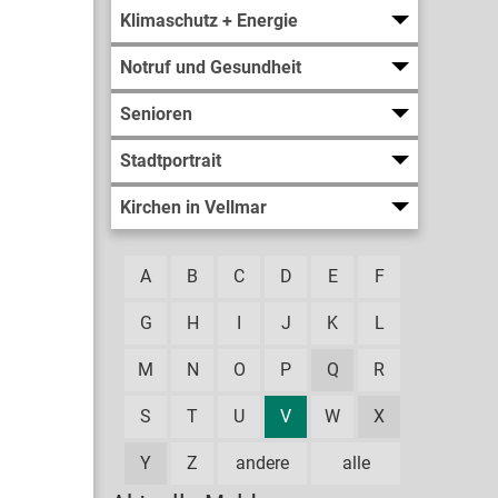
Klimaschutz + Energie
Notruf und Gesundheit
Senioren
Stadtportrait
Kirchen in Vellmar
A
B
C
D
E
F
G
H
I
J
K
L
M
N
O
P
Q
R
S
T
U
V
W
X
Y
Z
andere
alle