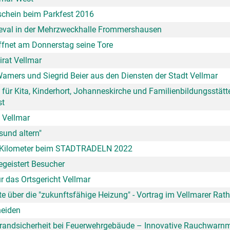
schein beim Parkfest 2016
neval in der Mehrzweckhalle Frommershausen
ffnet am Donnerstag seine Tore
irat Vellmar
mers und Siegrid Beier aus den Diensten der Stadt Vellmar
für Kita, Kinderhort, Johanneskirche und Familienbildungsstätt
st
 Vellmar
sund altern"
80 Kilometer beim STADTRADELN 2022
geistert Besucher
r das Ortsgericht Vellmar
te über die "zukunftsfähige Heizung" - Vortrag im Vellmarer Rat
eiden
e Brandsicherheit bei Feuerwehrgebäude – Innovative Rauchwarn