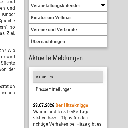
er sind
Veranstaltungskalender
len und
 Kinder
Kuratorium Vellmar
 Sprache
ern“, so
Vereine und Verbände
s Ziel,
Übernachtungen
en? Wie
dem wird
Aktuelle Meldungen
 Süchte
 von der
Aktuelles
peration
Pressemitteilungen
nischen
29.07.2026
Der Hitzeknigge
Warme und teils heiße Tage
stehen bevor. Tipps für das
richtige Verhalten bei Hitze gibt es