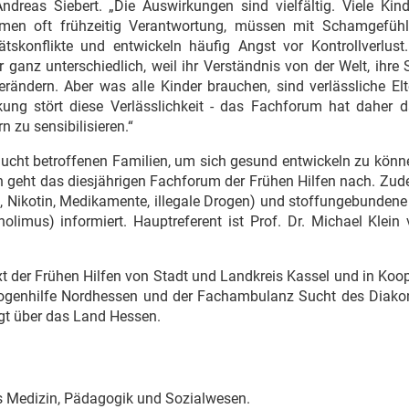
dreas Siebert. „Die Auswirkungen sind vielfältig. Viele Kind
ehmen oft frühzeitig Verantwortung, müssen mit Schamgefüh
konflikte und entwickeln häufig Angst vor Kontrollverlust.
er ganz unterschiedlich, weil ihr Verständnis von der Welt, ihre
rändern. Aber was alle Kinder brauchen, sind verlässliche Elt
ung stört diese Verlässlichkeit - das Fachforum hat daher da
n zu sensibilisieren.“
ucht betroffenen Familien, um sich gesund entwickeln zu könn
en geht das diesjährigen Fachforum der Frühen Hilfen nach. Zu
 Nikotin, Medikamente, illegale Drogen) und stoffungebundene
olimus) informiert. Hauptreferent ist Prof. Dr. Michael Klein
t der Frühen Hilfen von Stadt und Landkreis Kassel und in Koo
 Drogenhilfe Nordhessen und der Fachambulanz Sucht des Diako
olgt über das Land Hessen.
us Medizin, Pädagogik und Sozialwesen.