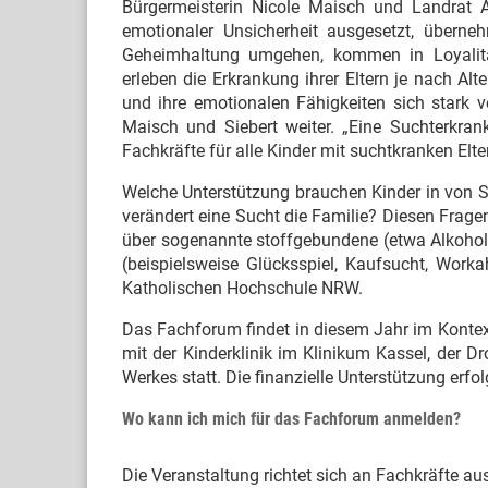
Bürgermeisterin Nicole Maisch und Landrat An
emotionaler Unsicherheit ausgesetzt, übern
Geheimhaltung umgehen, kommen in Loyalitäts
erleben die Erkrankung ihrer Eltern je nach Alt
und ihre emotionalen Fähigkeiten sich stark ve
Maisch und Siebert weiter. „Eine Suchterkrank
Fachkräfte für alle Kinder mit suchtkranken Elter
Welche Unterstützung brauchen Kinder in von S
verändert eine Sucht die Familie? Diesen Frag
über sogenannte stoffgebundene (etwa Alkohol,
(beispielsweise Glücksspiel, Kaufsucht, Workah
Katholischen Hochschule NRW.
Das Fachforum findet in diesem Jahr im Kontex
mit der Kinderklinik im Klinikum Kassel, der
Werkes statt. Die finanzielle Unterstützung erf
Wo kann ich mich für das Fachforum anmelden?
Die Veranstaltung richtet sich an Fachkräfte a