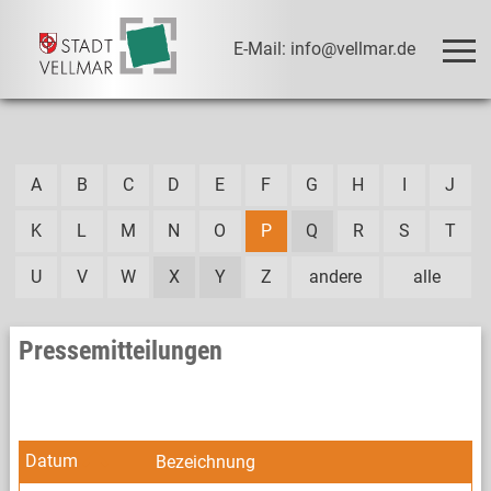
E-Mail: info@vellmar.de
A
B
C
D
E
F
G
H
I
J
K
L
M
N
O
P
Q
R
S
T
U
V
W
X
Y
Z
andere
alle
Pressemitteilungen
Datum
Bezeichnung