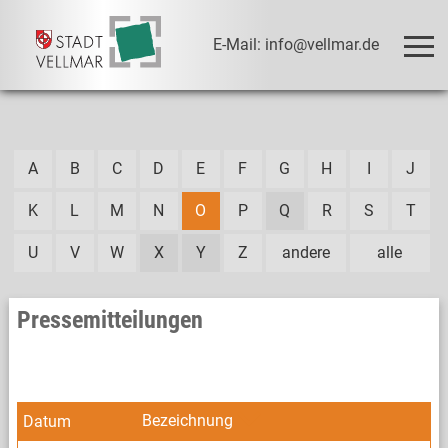
E-Mail: info@vellmar.de
A
B
C
D
E
F
G
H
I
J
K
L
M
N
O
P
Q
R
S
T
U
V
W
X
Y
Z
andere
alle
Pressemitteilungen
Bezeichnung
Datum