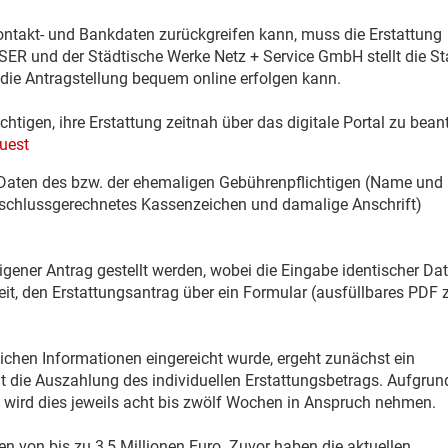
Kontakt- und Bankdaten zurückgreifen kann, muss die Erstattung
und der Städtische Werke Netz + Service GmbH stellt die Sta
s die Antragstellung bequem online erfolgen kann.
htigen, ihre Erstattung zeitnah über das digitale Portal zu bean
uest
n Daten des bzw. der ehemaligen Gebührenpflichtigen (Name und 
 (schlussgerechnetes Kassenzeichen und damalige Anschrift)
gener Antrag gestellt werden, wobei die Eingabe identischer Da
hkeit, den Erstattungsantrag über ein Formular (ausfüllbares PDF
rlichen Informationen eingereicht wurde, ergeht zunächst ein
t die Auszahlung des individuellen Erstattungsbetrags. Aufgrun
 wird dies jeweils acht bis zwölf Wochen in Anspruch nehmen.
n von bis zu 3,5 Millionen Euro. Zuvor haben die aktuellen