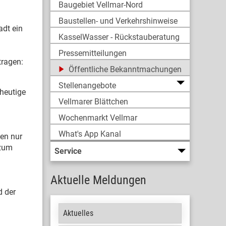
Baugebiet Vellmar-Nord
Baustellen- und Verkehrshinweise
dt ein
KasselWasser - Rückstauberatung
Pressemitteilungen
tragen:
Öffentliche Bekanntmachungen
Stellenangebote
heutige
Vellmarer Blättchen
Wochenmarkt Vellmar
What's App Kanal
ten nur
 zum
Service
Aktuelle Meldungen
d der
Aktuelles