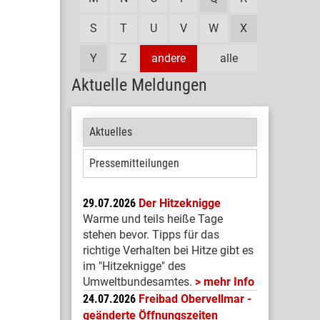
S
T
U
V
W
X
Y
Z
andere
alle
Aktuelle Meldungen
Aktuelles
Pressemitteilungen
29.07.2026
Der Hitzeknigge
Warme und teils heiße Tage
stehen bevor. Tipps für das
richtige Verhalten bei Hitze gibt es
im "Hitzeknigge" des
Umweltbundesamtes.
mehr Info
24.07.2026
Freibad Obervellmar -
geänderte Öffnungszeiten