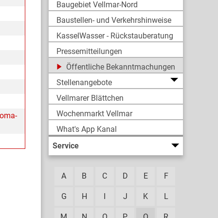
Baugebiet Vellmar-Nord
Baustellen- und Verkehrshinweise
KasselWasser - Rückstauberatung
Pressemitteilungen
Öffentliche Bekanntmachungen
Stellenangebote
Vellmarer Blättchen
Wochenmarkt Vellmar
roma-
What's App Kanal
Service
A
B
C
D
E
F
G
H
I
J
K
L
M
N
O
P
Q
R