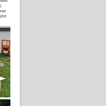
eren.
,
inen
ührt.