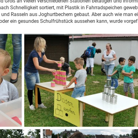
d Groß an vielen verschiedenen Stationen betätigen und informi
h Schnelligkeit sortiert, mit Plastik in Fahrradspeichen gewebt
zt und Rasseln aus Joghurtbechern gebaut. Aber auch wie man e
oder ein gesundes Schulfrühstück aussehen kann, wurde vorgef