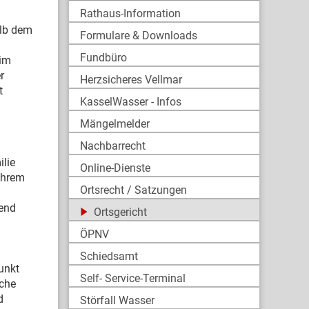
Rathaus-Information
alb dem
Formulare & Downloads
Fundbüro
 im
r
Herzsicheres Vellmar
t
KasselWasser - Infos
Mängelmelder
Nachbarrecht
ilie
Online-Dienste
 Ihrem
Ortsrecht / Satzungen
gend
Ortsgericht
ÖPNV
Schiedsamt
unkt
Self- Service-Terminal
iche
d
Störfall Wasser