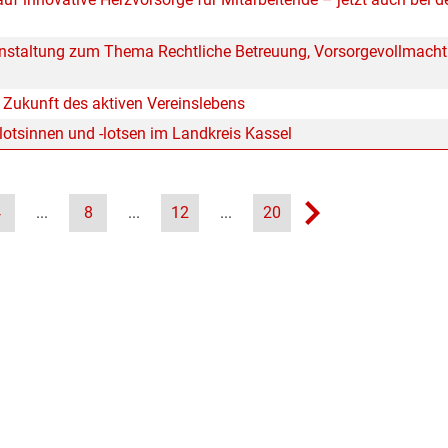
anstaltung zum Thema Rechtliche Betreuung, Vorsorgevollmacht
ie Zukunft des aktiven Vereinslebens
slotsinnen und -lotsen im Landkreis Kassel
4
...
8
...
12
...
20