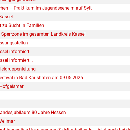
chen – Praktikum im Jugendseeheim auf Sylt
 Kassel
 zu Sucht in Familien
: Sperrzone im gesamten Landkreis Kassel
ssungsstellen
ssel informiert
sel informiert...
ielgruppenleitung
estival in Bad Karlshafen am 09.05.2026
k Hofgeismar
Landesjubiläum 80 Jahre Hessen
 Vellmar
auf innovative Herzvorsorge für Mitarbeitende – jetzt auch bei d