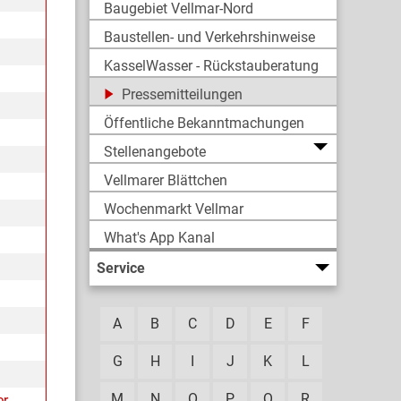
Baugebiet Vellmar-Nord
Baustellen- und Verkehrshinweise
KasselWasser - Rückstauberatung
Pressemitteilungen
Öffentliche Bekanntmachungen
Stellenangebote
Vellmarer Blättchen
Wochenmarkt Vellmar
What's App Kanal
Service
A
B
C
D
E
F
G
H
I
J
K
L
M
N
O
P
Q
R
er