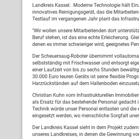
Landkreis Kassel. Moderne Technologie hält Einz
innovatives Reinigungsgerät, das die Mitarbeiten
Testlauf im vergangenen Jahr plant das Infrastr
"Wir wollen unsere Mitarbeitenden dort unterstüt
Beruf stehen, ist das eine echte Erleicherung. Gl
denen es immer schwieriger wird, geeignetes Perso
Der Scheuersaug-Roboter übernimmt vollautomatis
selbstständig mit Frischwasser und entsorgt ei
einer Laufzeit von bis zu sechs Stunden bewälti
30.000 Euro teuren Geräts ist seine flexible Prog
Harzrückständen auf dem Hallenboden einzusetze
Christian Kuhn vom Infrastrukturellen Immobilie
als Ersatz für das bestehende Personal gedacht ist
Technik würde unser Personal entlasten und die 
eingesetzt werden, wo menschliche Sorgfalt une
Der Landkreis Kassel sieht in dem Projekt zude
unseres Landkreises, in denen die Gewinnung vo