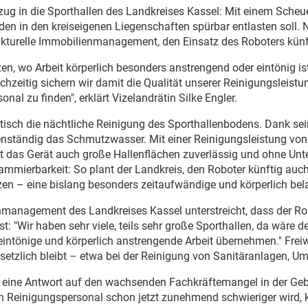
ug in die Sporthallen des Landkreises Kassel: Mit einem Scheuer
den in den kreiseigenen Liegenschaften spürbar entlasten soll. 
ukturelle Immobilienmanagement, den Einsatz des Roboters künf
zen, wo Arbeit körperlich besonders anstrengend oder eintönig is
eichzeitig sichern wir damit die Qualität unserer Reinigungsleis
nal zu finden", erklärt Vizelandrätin Silke Engler.
ch die nächtliche Reinigung des Sporthallenbodens. Dank seine
genständig das Schmutzwasser. Mit einer Reinigungsleistung vo
gt das Gerät auch große Hallenflächen zuverlässig und ohne Un
rammierbarkeit: So plant der Landkreis, den Roboter künftig auch
n – eine bislang besonders zeitaufwändige und körperlich bela
nmanagement des Landkreises Kassel unterstreicht, dass der Ro
: "Wir haben sehr viele, teils sehr große Sporthallen, da wäre de
eintönige und körperlich anstrengende Arbeit übernehmen." Freiw
rsetzlich bleibt – etwa bei der Reinigung von Sanitäranlagen,
m eine Antwort auf den wachsenden Fachkräftemangel in der Geb
n Reinigungspersonal schon jetzt zunehmend schwieriger wird, 