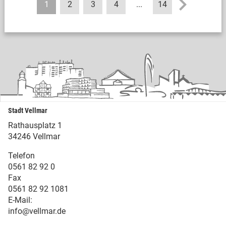
1
2
3
4
...
14
Stadt Vellmar
Rathausplatz 1
34246 Vellmar
Telefon
0561 82 92 0
Fax
0561 82 92 1081
E-Mail:
info@vellmar.de