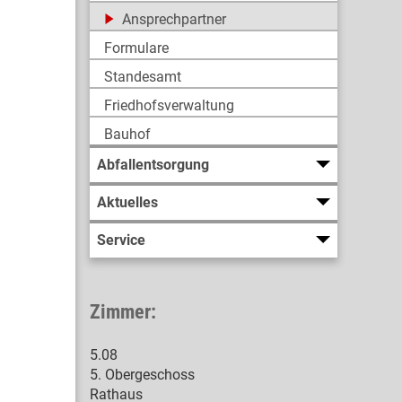
Ansprechpartner
Formulare
Standesamt
Friedhofsverwaltung
Bauhof
Abfallentsorgung
Aktuelles
Service
Zimmer:
5.08
5. Obergeschoss
Rathaus