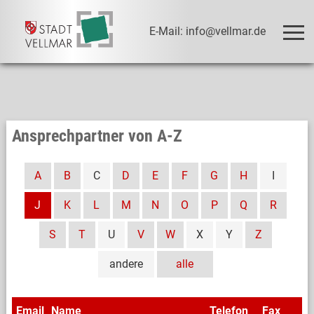
E-Mail: info@vellmar.de
Ansprechpartner von A-Z
A
B
C
D
E
F
G
H
I
J
K
L
M
N
O
P
Q
R
S
T
U
V
W
X
Y
Z
andere
alle
Email
Name
Telefon
Fax