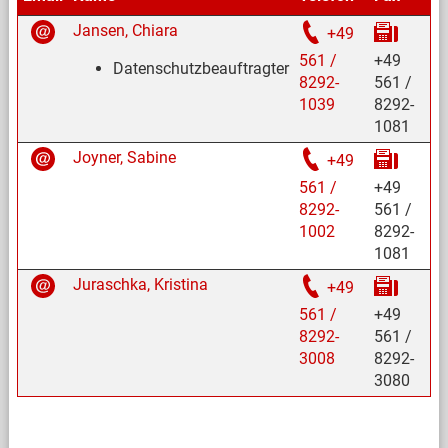
Jansen, Chiara
+49
561 /
+49
Datenschutzbeauftragter
8292-
561 /
1039
8292-
1081
Joyner, Sabine
+49
561 /
+49
8292-
561 /
1002
8292-
1081
Juraschka, Kristina
+49
561 /
+49
8292-
561 /
3008
8292-
3080